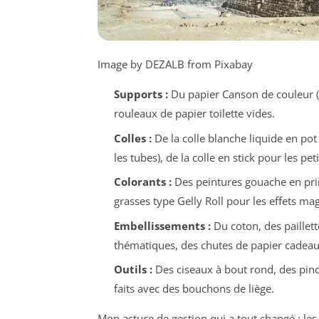
Image by DEZALB from Pixabay
Supports :
Du papier Canson de couleur (f
rouleaux de papier toilette vides.
Colles :
De la colle blanche liquide en po
les tubes), de la colle en stick pour les peti
Colorants :
Des peintures gouache en pri
grasses type Gelly Roll pour les effets ma
Embellissements :
Du coton, des paillett
thématiques, des chutes de papier cadeau
Outils :
Des ciseaux à bout rond, des pi
faits avec des bouchons de liège.
Mon astuce de gestion qui a tout changé : le