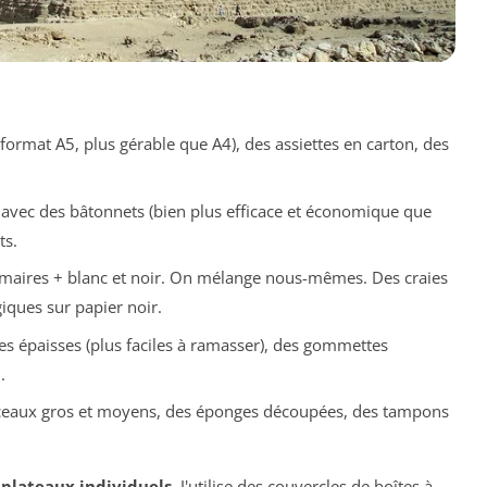
ormat A5, plus gérable que A4), des assiettes en carton, des
t avec des bâtonnets (bien plus efficace et économique que
ts.
maires + blanc et noir. On mélange nous-mêmes. Des craies
giques sur papier noir.
es épaisses (plus faciles à ramasser), des gommettes
.
nceaux gros et moyens, des éponges découpées, des tampons
s
plateaux individuels
. J'utilise des couvercles de boîtes à