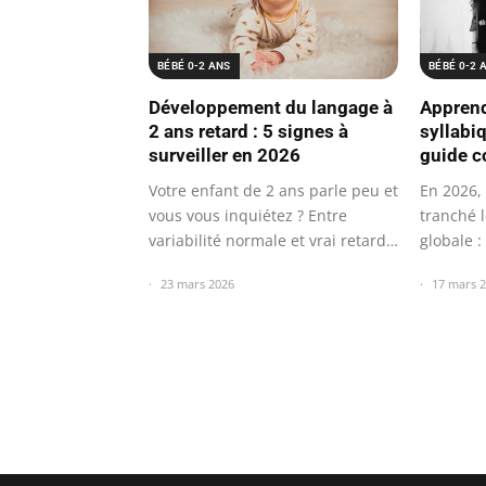
BÉBÉ 0-2 ANS
BÉBÉ 0-2 
Développement du langage à
Apprend
2 ans retard : 5 signes à
syllabiq
surveiller en 2026
guide c
Votre enfant de 2 ans parle peu et
En 2026,
vous vous inquiétez ? Entre
tranché l
variabilité normale et vrai retard…
globale :
mode…
23 mars 2026
17 mars 