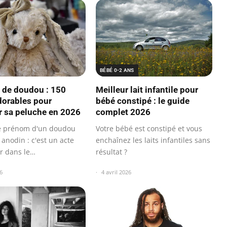
BÉBÉ 0-2 ANS
de doudou : 150
Meilleur lait infantile pour
dorables pour
bébé constipé : le guide
 sa peluche en 2026
complet 2026
le prénom d'un doudou
Votre bébé est constipé et vous
 anodin : c'est un acte
enchaînez les laits infantiles sans
r dans le
résultat ?
pement…
6
4 avril 2026