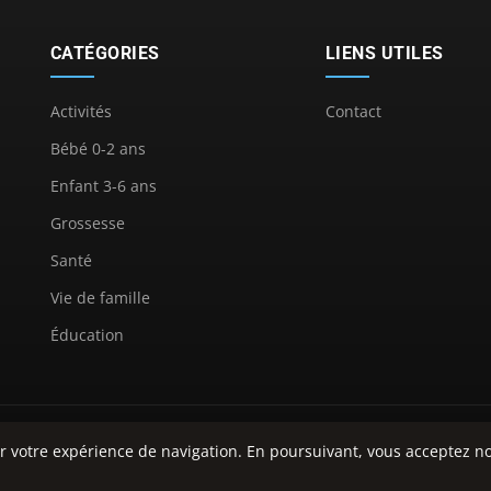
CATÉGORIES
LIENS UTILES
Activités
Contact
Bébé 0-2 ans
Enfant 3-6 ans
Grossesse
Santé
Vie de famille
Éducation
© 2026 Latitude Enfant. Tous droits réservés.
r votre expérience de navigation. En poursuivant, vous acceptez no
À propos
Mentions légales
Confidentialité
Plan du site