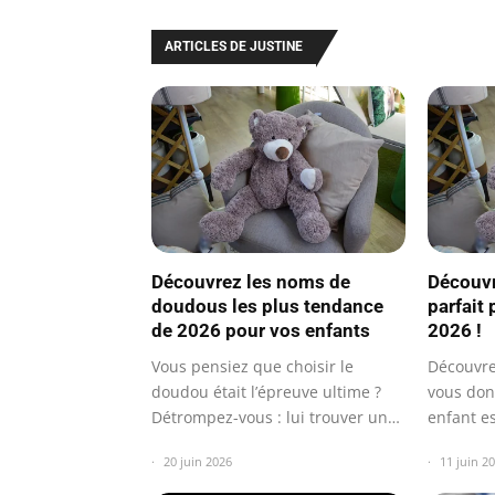
ARTICLES DE JUSTINE
Découvrez les noms de
Découvr
doudous les plus tendance
parfait 
de 2026 pour vos enfants
2026 !
Vous pensiez que choisir le
Découvre
doudou était l’épreuve ultime ?
vous don
Détrompez-vous : lui trouver un
enfant e
nom est…
caprice…
20 juin 2026
11 juin 2