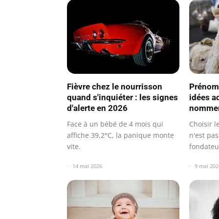
Fièvre chez le nourrisson
Prénom 
quand s'inquiéter : les signes
idées a
d'alerte en 2026
nommer
Face à un bébé de 4 mois qui
Choisir 
affiche 39,2°C, la panique monte
n'est pas
vite.
fondateu
dévelop
14 mai 2026
9 mai 202