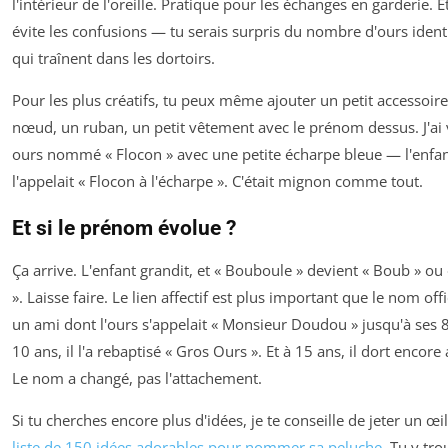
l'intérieur de l'oreille. Pratique pour les échanges en garderie. E
évite les confusions — tu serais surpris du nombre d'ours iden
qui traînent dans les dortoirs.
Pour les plus créatifs, tu peux même ajouter un petit accessoire
nœud, un ruban, un petit vêtement avec le prénom dessus. J'ai
ours nommé « Flocon » avec une petite écharpe bleue — l'enfa
l'appelait « Flocon à l'écharpe ». C'était mignon comme tout.
Et si le prénom évolue ?
Ça arrive. L'enfant grandit, et « Bouboule » devient « Boub » ou 
». Laisse faire. Le lien affectif est plus important que le nom offici
un ami dont l'ours s'appelait « Monsieur Doudou » jusqu'à ses 8
10 ans, il l'a rebaptisé « Gros Ours ». Et à 15 ans, il dort encore 
Le nom a changé, pas l'attachement.
Si tu cherches encore plus d'idées, je te conseille de jeter un œi
liste de 150 idées adorables pour nommer sa peluche
. Tu y tr