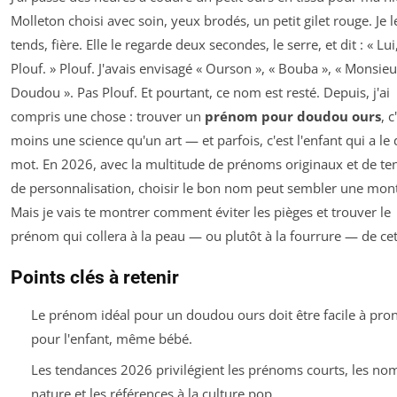
Molleton choisi avec soin, yeux brodés, un petit gilet rouge. Je le
tends, fière. Elle le regarde deux secondes, le serre, et dit : « Lui
Plouf. » Plouf. J'avais envisagé « Ourson », « Bouba », « Monsieu
Doudou ». Pas Plouf. Et pourtant, ce nom est resté. Depuis, j'ai
compris une chose : trouver un
prénom pour doudou ours
, c
moins une science qu'un art — et parfois, c'est l'enfant qui a le 
mot. En 2026, avec la multitude de prénoms originaux et de t
de personnalisation, choisir le bon nom peut sembler une mon
Mais je vais te montrer comment éviter les pièges et trouver le
prénom qui collera à la peau — ou plutôt à la fourrure — de cet
Points clés à retenir
Le prénom idéal pour un doudou ours doit être facile à pro
pour l'enfant, même bébé.
Les tendances 2026 privilégient les prénoms courts, les nom
nature et les références à la culture pop.