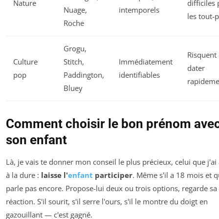
Nature
difficiles
Nuage,
intemporels
les tout-p
Roche
Grogu,
Risquent
Culture
Stitch,
Immédiatement
dater
pop
Paddington,
identifiables
rapideme
Bluey
Comment choisir le bon prénom ave
son enfant
Là, je vais te donner mon conseil le plus précieux, celui que j'ai
à la dure :
laisse l'
enfant
participer
. Même s'il a 18 mois et qu
parle pas encore. Propose-lui deux ou trois options, regarde sa
réaction. S'il sourit, s'il serre l'ours, s'il le montre du doigt en
gazouillant — c'est gagné.