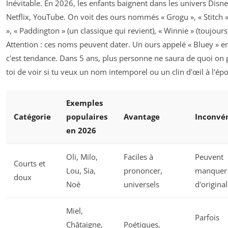
Inévitable. En 2026, les enfants baignent dans les univers Disne
Netflix, YouTube. On voit des ours nommés « Grogu », « Stitch »
», « Paddington » (un classique qui revient), « Winnie » (toujours
Attention : ces noms peuvent dater. Un ours appelé « Bluey » e
c'est tendance. Dans 5 ans, plus personne ne saura de quoi on p
toi de voir si tu veux un nom intemporel ou un clin d'œil à l'ép
Exemples
Catégorie
populaires
Avantage
Inconvé
en 2026
Oli, Milo,
Faciles à
Peuvent
Courts et
Lou, Sia,
prononcer,
manquer
doux
Noé
universels
d'original
Miel,
Parfois
Châtaigne,
Poétiques,