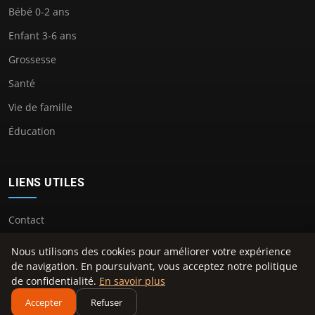
Bébé 0-2 ans
Enfant 3-6 ans
Grossesse
Santé
Vie de famille
Éducation
LIENS UTILES
Contact
Nous utilisons des cookies pour améliorer votre expérience
de navigation. En poursuivant, vous acceptez notre politique
de confidentialité.
En savoir plus
© 2026 Latitude Enfant. Tous droits réservés.
Accepter
Refuser
À propos
Mentions légales
Confidentialité
Plan du site